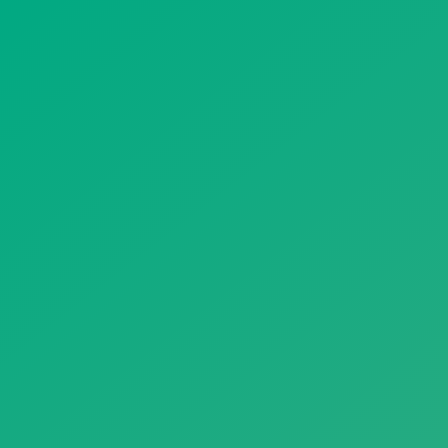
遥想公瑾当年，小乔初嫁了，雄姿英发。
羽扇纶巾，谈笑间，樯橹灰飞烟灭。
故国神游，多情应笑我，早生华发。
人生如梦，一尊还酹江月。